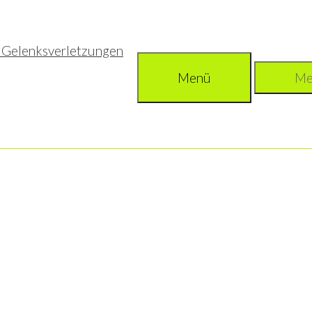
Menü
Me