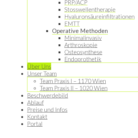
PRP/ACP
Stosswellentherapie
Hyaluronsäureinfiltrationen
EMTT
Operative Methoden
Minimalinvasiv
Arthroskopie
Osteosynthese
Endoprothetik
Über Uns
Unser Team
Team Praxis I – 1170 Wien
Team Praxis II – 1020 Wien
Beschwerdebild
Ablauf
Preise und Infos
Kontakt
Portal