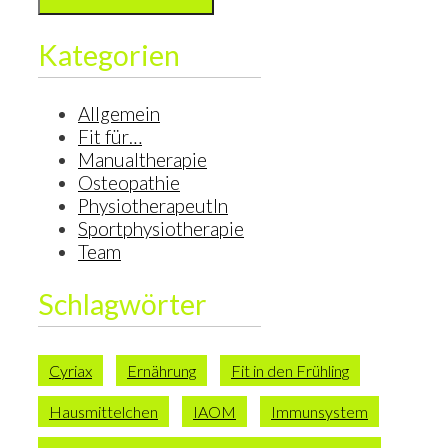
Kategorien
Allgemein
Fit für…
Manualtherapie
Osteopathie
PhysiotherapeutIn
Sportphysiotherapie
Team
Schlagwörter
Cyriax
Ernährung
Fit in den Frühling
Hausmittelchen
IAOM
Immunsystem