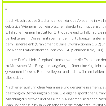
Nach Abschluss des Studiums an der Europa Akademie in Hall in
gebürtige Wienerin noch ein bisschen Bergluft schnuppern und
Erfahrung in einem Institut for Orthopädie und Unfallchirurgie 
vertiefte sie ihr Wissen mit spannenden Fortbildungen, unter 
dem Kiefergelenk (Craniomandibuläre Dysfunktionen 1 & 2) un
und Rehabilitationstherapeuten von ESP (Schulter, Knie, Fuß).
In Ihrer Freizeit lebt Stephanie immer weiter die Freude an 
zu Menschen. Von Bergsport angefangen, über eine Yogalehrerau
gewonnen Liebe zu Beachvolleyball und alt bewährten Leidensch
alles dabei.
Nach einer ausführlichen Anamnese und der gemeinsamen Ziels
bestmöglich Betreuung zu bieten. Die eigene sportlichen Erfah
Mischung aus aktiven und passiven Maßnahmen sind dabei Werk
Wahl. Wieder zurück in Wien arbeitete die motivierte Physiothe