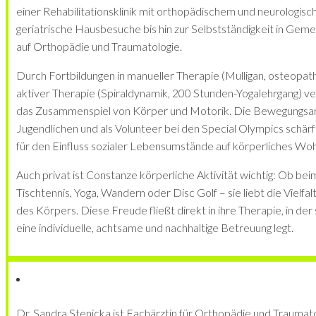
einer Rehabilitationsklinik mit orthopädischem und neurologi
geriatrische Hausbesuche bis hin zur Selbstständigkeit in Gem
auf Orthopädie und Traumatologie.
Durch Fortbildungen in manueller Therapie (Mulligan, osteopat
aktiver Therapie (Spiraldynamik, 200 Stunden-Yogalehrgang) ver
das Zusammenspiel von Körper und Motorik. Die Bewegungsarb
Jugendlichen und als Volunteer bei den Special Olympics schärft
für den Einfluss sozialer Lebensumstände auf körperliches Woh
Auch privat ist Constanze körperliche Aktivität wichtig: Ob bei
Tischtennis, Yoga, Wandern oder Disc Golf – sie liebt die Vielf
des Körpers. Diese Freude fließt direkt in ihre Therapie, in de
eine individuelle, achtsame und nachhaltige Betreuung legt.
Dr. Sandra Stenicka ist Fachärztin für Orthopädie und Traumatol